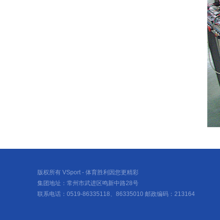
版权所有 VSport - 体育胜利因您更精彩
集团地址：常州市武进区鸣新中路28号
联系电话：0519-86335118、86335010 邮政编码：213164