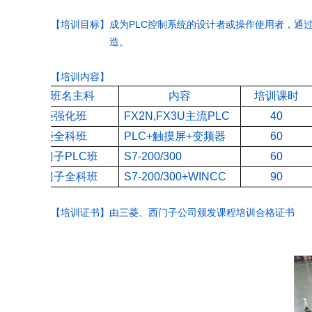
PLC
【培训目标】
成为
控制系统的设计者或操作使用者，通
造。
【培训内容】
班名主科
内容
培训课时
三菱强化班
FX2N,FX3U
主流
PLC
40
三菱全科班
PLC+
触摸屏
+
变频器
60
西门子
PLC
班
S7-200/300
60
西门子全科班
S7-200/300+WINCC
90
【培训证书】由三菱、西门子公司颁发课程培训合格证书