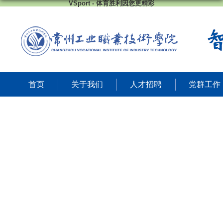
VSport - 体育胜利因您更精彩
首页
关于我们
人才招聘
党群工作