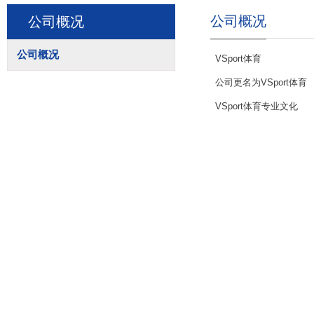
公司概况
公司概况
公司概况
VSport体育
公司更名为VSport体育
VSport体育专业文化