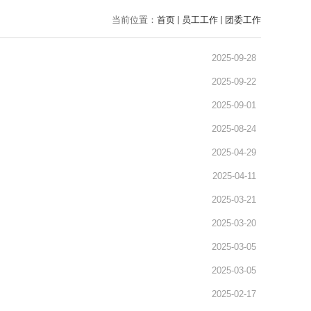
当前位置：
首页
员工工作
团委工作
2025-09-28
2025-09-22
2025-09-01
2025-08-24
2025-04-29
2025-04-11
2025-03-21
2025-03-20
2025-03-05
2025-03-05
2025-02-17