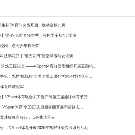
育“新生杯”体育节火热开启，燃动金秋九月
业】“匠心小屋”直播首秀，智控学子从“心”出发
校园，点亮少年科技梦​
科技助花开｜“极光花田”低空赋能助农培训
淬炼工匠担当 ——VSport体育分团委组织开展五四精...
办第十九届“挑战杯”全国老员工课外学术科技作品竞...
rt体育斩获冠军
】VSport体育联合关工委开展第三届趣味体育节开...
】VSport体育“小工匠”志愿服务团开展学雷锋志...
黄沙狮舞寒假行，点亮非遗星火
 ，VSport体育开展2025年寒假社会实践系列活动