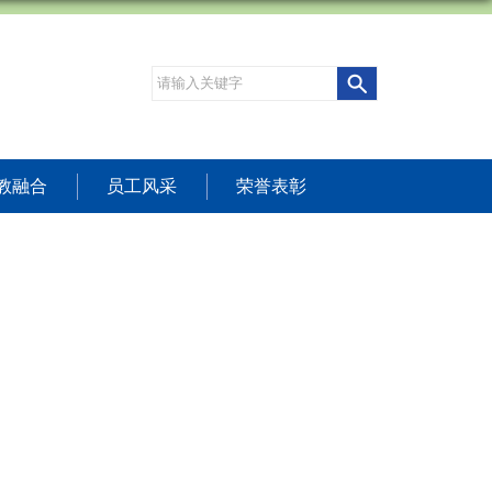
教融合
员工风采
荣誉表彰