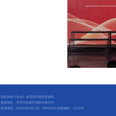
版权所有 VSport - 体育胜利因您更精彩
集团地址：常州市武进区鸣新中路28号
联系电话：0519-86335118、86335010 邮政编码：213164