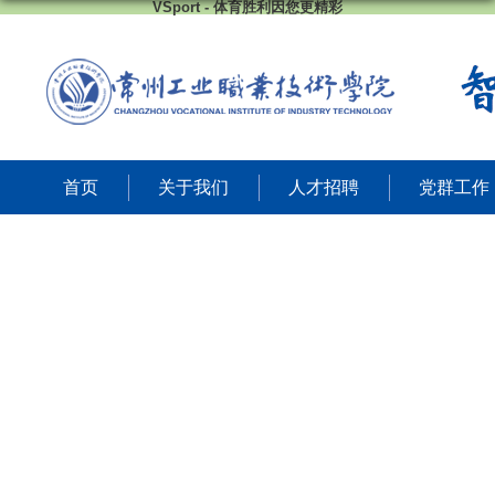
VSport - 体育胜利因您更精彩
首页
关于我们
人才招聘
党群工作