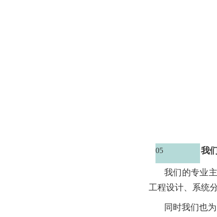
我
05
我们的专业
工程设计、系统
同时我们也为