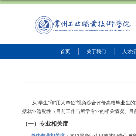
首页
关于我们
人才
从
“
学
生
”和“
用人单位
”
视角
综合评价高校毕业生
的
括就业适
配性
（目前
工作
与所学专业的相关情况、目
（一）专业相关度
总体
专业
相关度：
2017
届
毕业生目前就职
岗位与