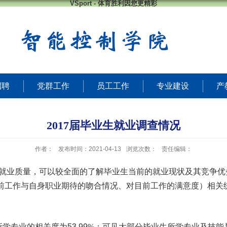
VSport - 体育胜利因您更精彩
招聘
党群工作
员工工作
专业建设
产
2017届毕业生就业调查情况
作者：
发布时间：2021-04-13
浏览次数：
责任编辑：
就业质量，
可以较全面的了解毕业生当前
的
就业
现状
及其
竞争
优
前
工作与自身职业期待
的
吻合情况
、对目前工作的满意度）相关
所学专业的相关度
为
53.99
%
；可见大部分
毕业生
所学专业及
技能