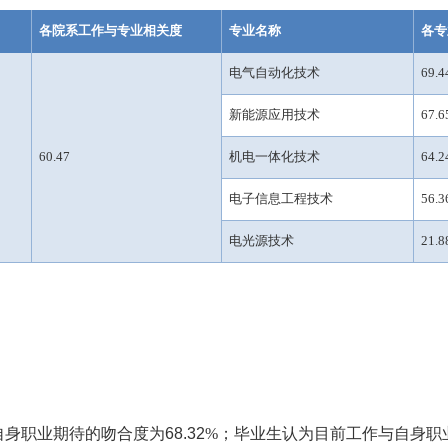
各院系工作与专业相关度
专业名称
各专
电气自动化技术
69.4
新能源应用技术
67.6
60.47
机电一体化技术
64.2
电子信息工程技术
56.3
电光源技术
21.8
自身职业期待的吻合度为
68.32
%
；
毕业生
认为
目前
工作与
自身
职