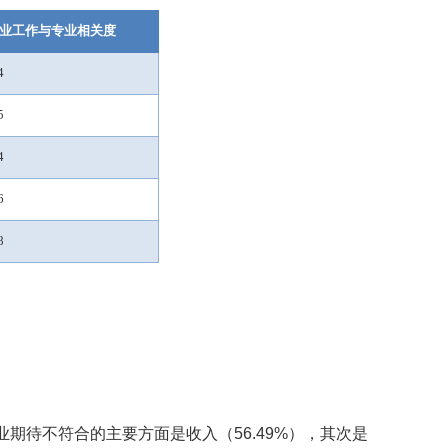
业工作与专业相关度
4
5
4
6
8
业期待不符合的主要方面是
收入（
56.49%
），其次是