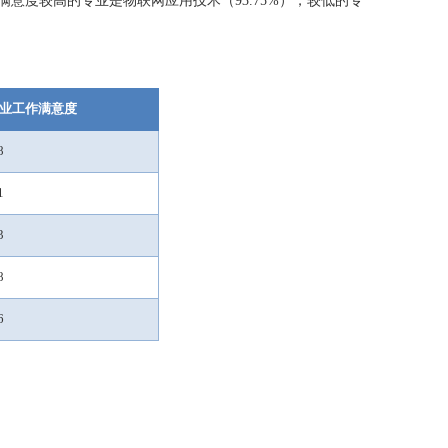
满意
度较高的专业是
物联网应用技术
（
93.75%
），较低的
专
业工作满意度
8
1
3
8
6