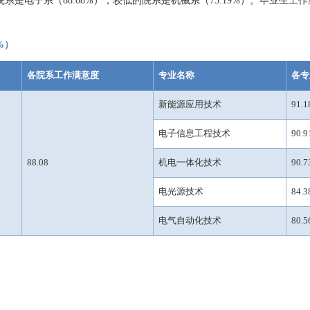
院系是电子系（
88.08%
），较低的
院系
是机械系（
75.19%
）。
毕业
生
工作
%
）
各院系工作满意度
专业名称
各专
新能源应用技术
91.1
电子信息工程技术
90.9
88.08
机电一体化技术
90.7
电光源技术
84.3
电气自动化技术
80.5