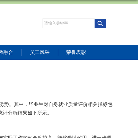
教融合
员工风采
荣誉表彰
劣势。其中
，
毕业生
对自身就业质量评价
相关指标包
统计分析结果
如下所示
。
与实际工作的
契合度
较高，能够学以致用。
进一步
调