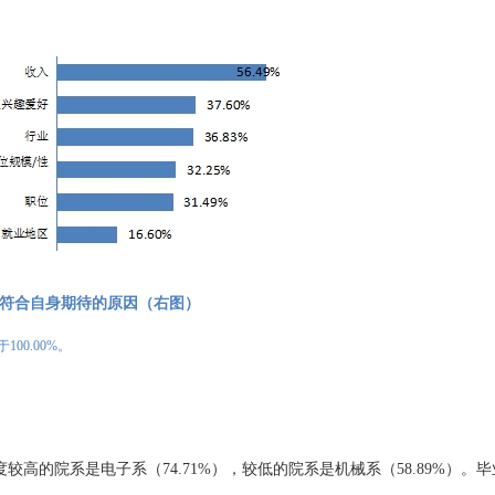
符合
自身期待
的
原因
（右图）
于
100.00%
。
度较高的院系是电子系（
74.71%
），较低的
院系
是机械系（
58.89%
）。
毕