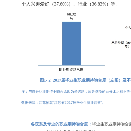
个人兴趣爱好（
37.60%
）、行业（
36.83%
）等
。
图
1-
2
2017
届毕业生职业
期待吻合度
（左图）及
不
注
：
与自身
职业期待不吻合原因为多选题
，
故各选项的百分比之和不等
数据来源
：江苏招就
“江苏省2017届毕业生就业调查”
。
各院系
及专业的
职业期待
吻合
度：
毕业生
职业期待吻合