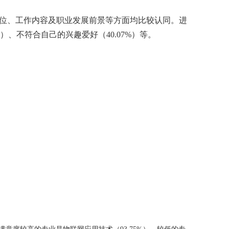
位
、
工作内容
及
职业发展前景
等
方面
均比较
认同
。进
）、不符合自己的兴趣爱好（
40.07%
）等。