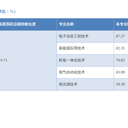
单位
：
%
）
各院系职业期待吻合度
专业名称
各专业
电子信息工程技术
87.27
新能源应用技术
82.35
74.71
机电一体化技术
76.82
电气自动化技术
63.89
电光源技术
59.38