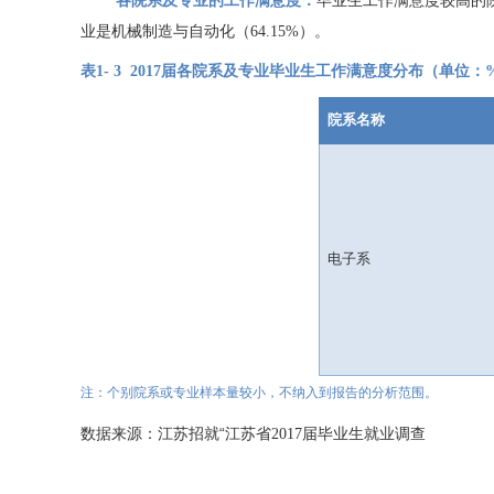
各院系
及专业的
工作
满意
度：
毕业
生
工作
满意度较高的
业
是
机械制造与自动化
（
64.15%
）
。
表
1-
3
2017
届各院系
及
专业毕业生工作
满意度
分布（单位
：
院系名称
电子系
注：个别
院系或专业样本量较小，不纳入到报告的分析范围。
“江苏省
数据来源
：江苏招就
2017
届毕业生就业调查