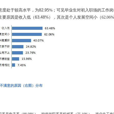
意度处于较高水平
，
为
82.95
%
；
可见毕业生
对初入
职场的工作
岗
主要原因是收入低（
63.48%
），其次是个人发展空间小（
62.06%
不满意
的原因（
右
图）
分布