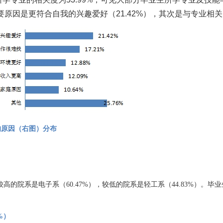
要原因是更符合自我的兴趣爱好（
21.42%
），其次是与专业相关
的原因（
右
图）
分布
较高的院系是
电子系
（
60.47%
），较低的院系是
轻工系
（
44.83%
）。毕业
%
）