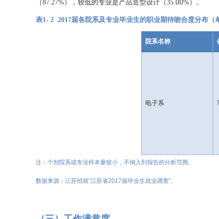
.00
（
87.27%
），较低的
专业
是
产品造型设计
（
35
%
）
。
表
1-
2
2017
届各院系
及
专业毕业生的职业期待
吻合度
分布（
院系名称
电子系
注：个别
院系或专业样本量较小，不纳入到报告的分析范围。
数据来源
：江苏招就
“江苏省2017届毕业生就业调查”
。
（三）工作满意度