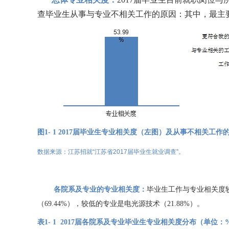
查毕业生
从事
与专业
不相关
工作的原因：其中，
最主
图
1-
1
2017
届毕业生专业
相关度
（左图）及从事不相关
工作
数据来源
：江苏招就
“江苏省2017届毕业生就业调查”
。
各院系
及专业的专业
相关度：
毕业生工作与专业相关度
（
69.44%
），较低的专业是电光源技术（
21.88%
）。
表
1-
1
2017
届各院系
及
专业毕业生专业相关
度
分布（单位
：