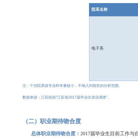
院系名称
电子系
注：个别
院系或专业样本量较小，不纳入到报告的分析范围。
数据来源
：江苏招就
“江苏省2017届毕业生就业调查”
。
（二）职业
期待吻合
度
总体职业期待
吻合
度：
2017
届
毕业生目前工作与