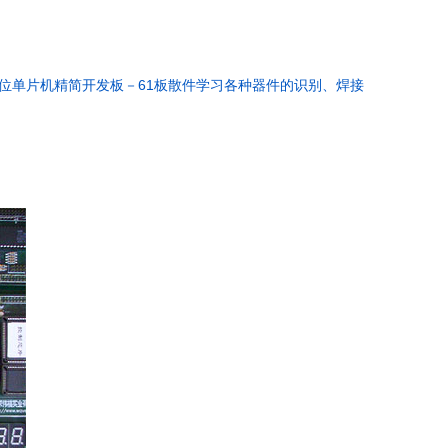
61
位单片机精简开发板－
板散件学习各种器件的识别、焊接