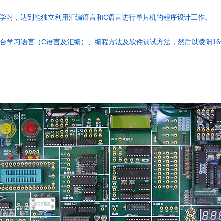
C
学习，达到能独立利用汇编语言和
语言进行单片机的程序设计工作。
C
16
台学习语言（
语言及汇编）、编程方法及软件调试方法，然后以凌阳