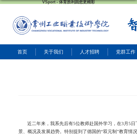
VSport - 体育胜利因您更精彩
首页
关于我们
人才招聘
党群工作
近二年来，我系先后有
5
位教师赴国外学习，在
3
月
5
日
景、概况及发展趋势。特别提到了德国的
“
双元制
”
教育情