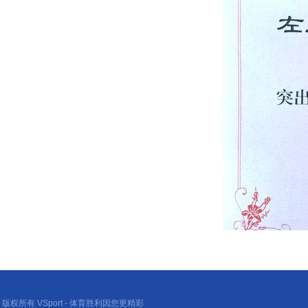
版权所有 VSport - 体育胜利因您更精彩