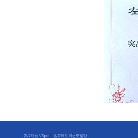
版权所有 VSport - 体育胜利因您更精彩