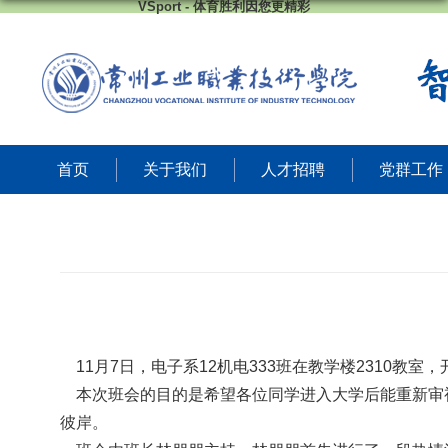
VSport - 体育胜利因您更精彩
首页
关于我们
人才招聘
党群工作
11
月
7
日，电子系
12
机电
333
班在教学楼
2310
教室，
本次班会的目的是希望
各位同学进入大学后能重新审
彼岸。