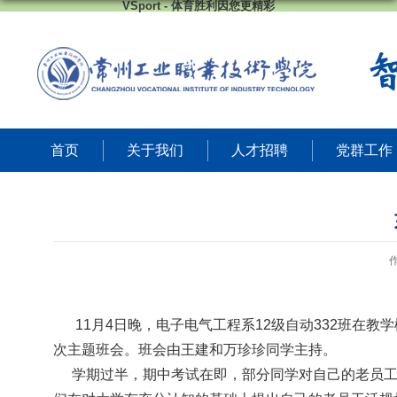
VSport - 体育胜利因您更精彩
首页
关于我们
人才招聘
党群工作
11
月
4
日晚，电子电气工程系
12
级自动
332
班在教学
次主题班会。班会由王建和万珍珍同学主持。
学期过半，期中考试在即，部分同学对自己的老员工