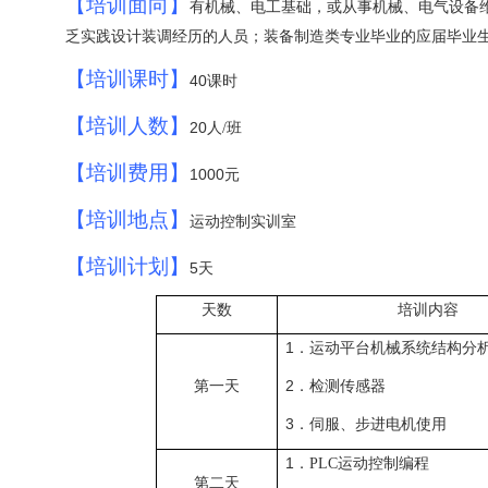
【培训面向】
机械、
，或
机械、
有
电工基础
从事
电气设备
乏实践设计装调经历
装备制造类
的人员；
专业毕业的应届毕业
【培训课时】
40
课时
【培训人数】
20
人
/
班
【培训费用】
1000
元
【培训地点】
运动控制实训室
【培训计划】
5
天
天数
培训内容
1
．运动平台机械系统结构分
第一天
2
．检测传感器
3
．伺服、步进电机使用
1
．
PLC
运动控制编程
第二天