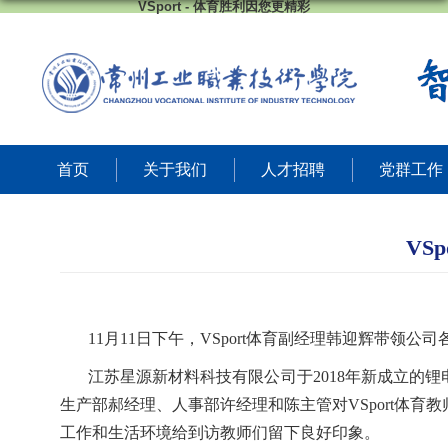
VSport - 体育胜利因您更精彩
首页
关于我们
人才招聘
党群工作
VS
11
月
11
日下午，VSport体育副经理韩迎辉带领
江苏星源新材料科技有限公司于
2018
年新成立的锂
生产部郝经理、人事部许经理和陈主管对VSport体
工作和生活环境给到访教师们留下良好印象。