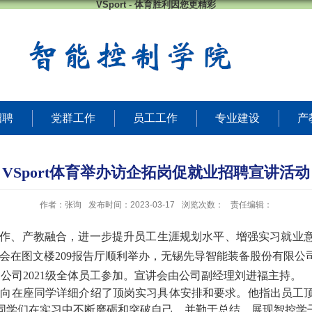
VSport - 体育胜利因您更精彩
招聘
党群工作
员工工作
专业建设
产
VSport体育举办访企拓岗促就业招聘宣讲活动
作者：张询
发布时间：2023-03-17
浏览次数：
责任编辑：
合作、产教融合，进一步提升员工生涯规划水平、增强实习就业
讲会在图文楼
209
报告厅顺利举办，无锡先导智能装备股份有限公
，公司
2021
级全体员工参加。宣讲会由公司副经理刘进福主持。
并向在座同学详细介绍了顶岗实习具体安排和要求。他指出员工
同学们在实习中不断磨砺和突破自己，并勤于总结，展现智控学