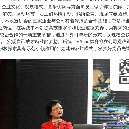
、企业文化、发展模式、竞争优势等方面向员工做了详细讲解，
一解答。互动环节，员工们热情主动、畅所欲言、现场气氛热烈
示，本次宣讲会的三家企业与公司有着深厚的合作基础，都是行
业岗位，在实践中不断提高技能水平和
职业道德素养，为将来的
，增强校企合作的一项重要举措，通过举办订单班的形式，实现校
，实现自己成才就业的梦想。后续，VSport体育将在公司党
积极探索具有示范引领作用的“党建+就业”模式，发挥好党员先