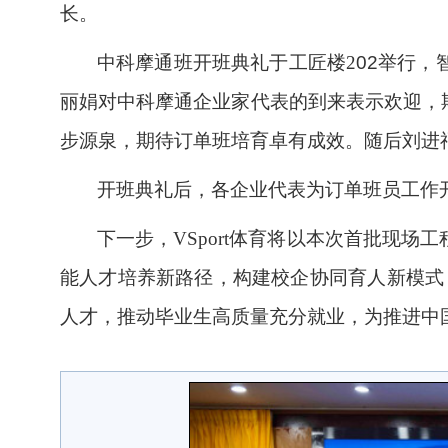
长。
中科摩通班开班典礼于工匠楼
2
02
举行，
丽娟对中科摩通企业家代表的到来表示欢迎，期
步源泉，期待订单班培育卓有成效。随后刘进
开班典礼后，各企业代表为订单班员工作
下一步，VSport体育将以本次首批现
能人才培养新路径，构建校企协同育人新模式
人才，推动毕业生高质量充分就业，为推进中