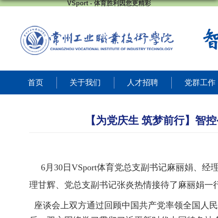
VSport - 体育胜利因您更精彩
首页
关于我们
人才招聘
党群工作
【为党庆生 筑梦前行】智
6
月
30
日VSport体育党总支副书记麻丽娟
理甘辉、党总支副书记张炎热情接待了麻丽娟一
座谈会上双方通过回顾中国共产党率领全国人民