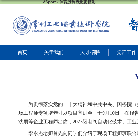
VSport - 体育胜利因您更精彩
首页
关于我们
人才招聘
党群工作
为贯彻落实党的二十大精神和中共中央、国务院《
场工程师专项培养计划项目宣讲会，于
9
月
10
日，在报告
沈朋等企业工程师出席，
202
3
级电气自动化技术、工业
李永杰
老师
首先
向同学们介绍了现场工程师班联合