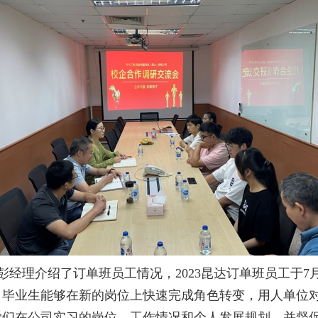
彭经理介绍了订单班员工情况，
2023昆达订单班
员工
于
7
司毕业生能够在新的岗位上快速完成角色转变，用人单位
学们在公司实习的岗位、工作情况和个人发展规划、并
督