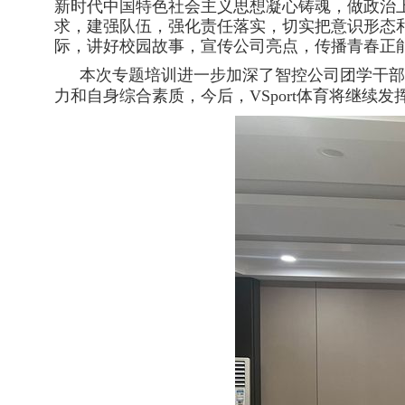
新时代中国特色社会主义思想凝心铸魂，做政治
求，建强队伍，强化责任落实，切实把意识形态
际，讲好校园故事，宣传公司亮点，传播青春正
本次专题培训进一步加深了
智控公司团学干部
力和自身综合素质
，今后，VSport体育将继