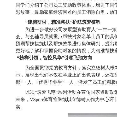
同学们介绍了公司员工资助政策体系，增进了同
彩故事，鼓励家庭经济困难的员工消除自卑，放
“
建档研讨，精准帮扶
”护航筑梦征程
为进一步做好公司发展型资助育人
“一生一
会
。
与会辅导员
就
重点帮扶对象名单上员工的具
预期帮扶措施以及帮扶效果进行集体研判，提出
更好地了解和掌握资助对象的情况，为
精准帮扶
“榜样引领，智控风华”引领飞翔方向
为
全面贯彻党的教育方针，落实立德树人根
示，展现出他们不仅在学业上的出色表现，还在
部”一人、“优秀毕业生”一人，激发了员工们积
此次
“筑梦飞翔”系列活动在宣传国家资助
未来，VSport体育将继续以立德树人作为中
实。