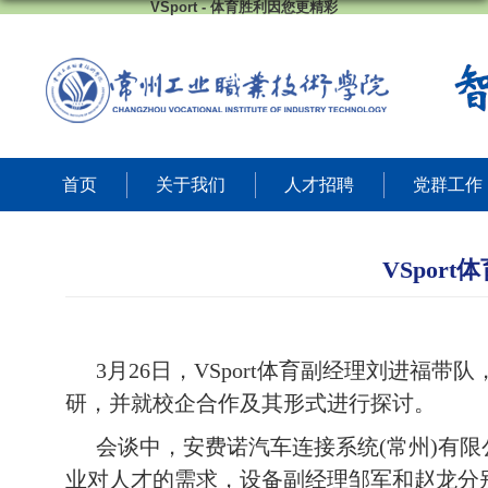
VSport - 体育胜利因您更精彩
首页
关于我们
人才招聘
党群工作
VSpo
3月
26
日，VSport体育副经理刘进福带
研，并就校企合作及其形式进行探讨。
会谈中，安费诺汽车连接系统
(常州)有
业对人才的需求
，
设备副
经理邹军
和
赵龙
分