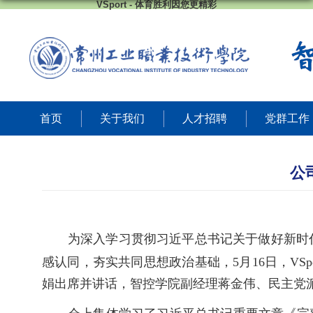
VSport - 体育胜利因您更精彩
首页
关于我们
人才招聘
党群工作
公
为深入学习贯彻习近平总书记关于做好新时
感认同，夯实共同思想政治基础，
5
月
1
6
日，
VS
娟
出席并讲话，
智控
学
院副经理蒋金伟、
民主党