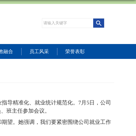
教融合
员工风采
荣誉表彰
业指导精准化、就业统计规范化。7月5日，公司
员、班主任参加会议。
和期望。她强调，我们要紧密围绕公司就业工作