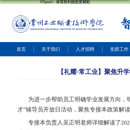
VSport - 体育胜利因您更精彩
首页
关于我们
人才招聘
党群工作
【礼耀·常工业】聚焦升学
为
进一步帮助员工明确学业发展方向，
才
”辅导员开放日活动，聚焦专
接
本政策解
专接本负责人吴正明老师详细解读了
2