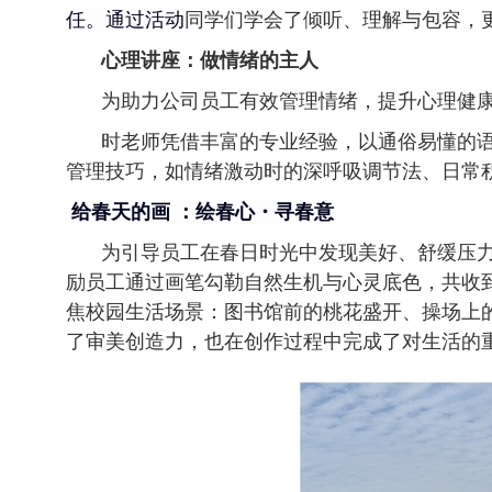
任
。
通过活动
同学们学会了倾听、理解与包容，
心理讲座：做情绪的主人
为助力公司员工有效管理情绪，提升心理健
时老师凭借丰富的专业经验，以通俗易懂的
管理技巧，如情绪激动时的深呼吸调节法、日常
给春天的画
：绘春心・寻春意
为引导员工在春日时光中发现美好、舒缓压
励员工通过画笔勾勒自然生机与心灵底色，共收到
焦校园生活场景：图书馆前的桃花盛开、操场上
了审美创造力，也在创作过程中完成了对生活的