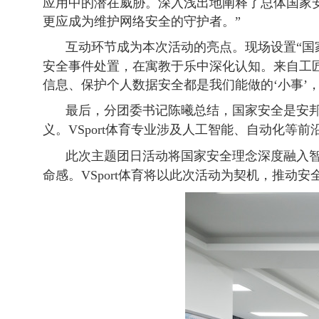
应用中的潜在威胁。
深入浅出地阐释了总体国家
更应成为维护网络安全的守护者。
”
互动环节成为本次活动的亮点。现场设置
“国
安全
事件处置，在寓教于乐中深化认知。
来自工
信息、保护个人数据安全都是我们能做的‘小事’，
最后，分团委书记陈曦总结，
国家安全是安
义。VSport体育专业涉及人工智能、自动化
此次主题团日活动将国家安全理念深度融入
命感。VSport体育将以此次活动为契机，推