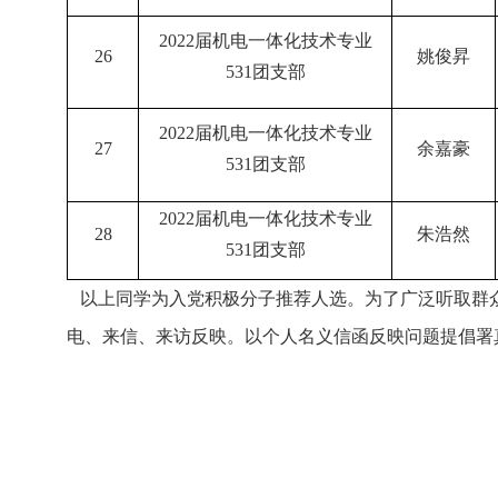
2022届机电一体化技术专业
2
6
姚俊昇
531团支部
2022届机电一体化技术专业
2
7
余嘉豪
531团支部
2022届机电一体化技术专业
28
朱浩然
531团支部
以上同学为入党积极分子推荐人选。为了广泛听取群
电、来信、来访反映。以个人名义信函反映问题提倡署