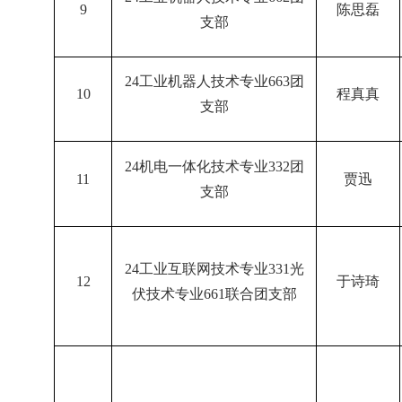
9
陈思磊
支部
24工业机器人技术专业663团
10
程真真
支部
24机电一体化技术专业332团
11
贾迅
支部
24工业互联网技术专业331光
12
于诗琦
伏技术专业661联合团支部