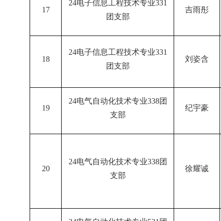
2
4
电子信息
工程技术专业
331
17
吉雨彤
团支部
2
4
电子信息
工程技术专业
331
18
刘姿含
团支部
2
4电气自动化技术专业338
团
19
纪宇豪
支部
2
4电气自动化技术专业338
团
20
徐耀诚
支部