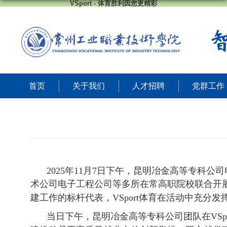
VSport - 体育胜利因您更精彩
首页
关于我们
人才招聘
党群工作
2025
年
11
月
7
日下午，昆明冶金高等专科公司电
术公司电子工程公司等
多所在常高职
院校联合开
建工作的标杆代表，VSport体育在活动中充分
当日下午
，
昆明冶金高等专科公司团队在VSpo