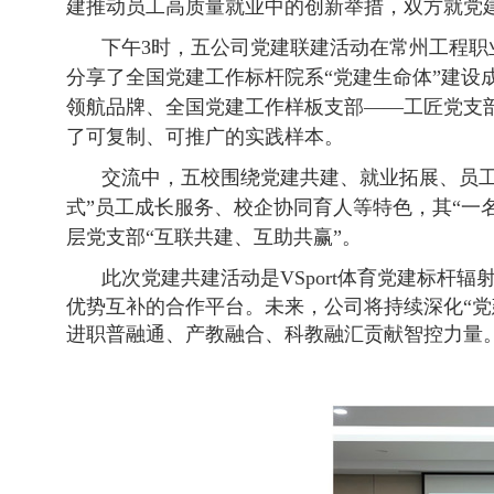
建推动
员工高质量就业中的创新举措，双方就
党
下午
3
时
，五公司党建联建活动在常州工程职业
分享了
全国党建工作标杆院系
“党建生命体”建设
领航品牌、
全国党建工作样板支部
——
工匠党支
了可复制、可推广的实践样本。
交流中，五校围绕党建共建、就业拓展、员
式”员工成长服务、校企协同育人等特色，其“一
层党支部“互联共建、互助共赢”。
此次
党建共建
活动是VSport体育党建标
优势互补的合作平台。未来，公司将持续深化
“
进职普融通、产教融合、科教融汇贡献智控力量