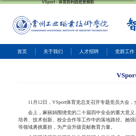
VSport - 体育胜利因您更精彩
首页
关于我们
人才招聘
党群工作
VSp
11月12日
，VSport体育党总支召开专题党员大
会
上，麻丽娟围绕党的二十届四中全会的重大意义
培养、技术创新、校企合作等工作中的落地路径。她强
等领域勇挑重担，为产业升级贡献教育力量。