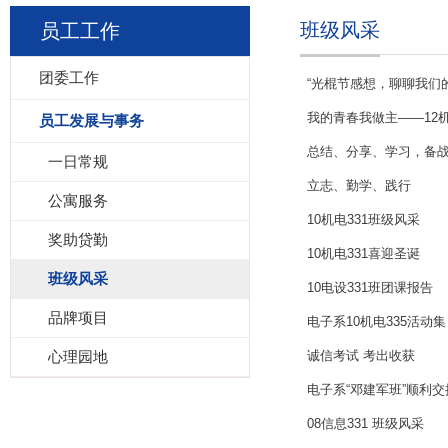
班级风采
员工工作
团委工作
“光棍节感想，聊聊我们的
我的青春我做主――12机
员工发展与事务
总结、分享、学习，备战B
一日常规
立志、勤学、践行
公寓服务
10机电331班级风采
奖助贷勤
10机电331喜迎圣诞
班级风采
10电设331班团课报告
品牌项目
电子系10机电335活动集
心理园地
诚信考试 考出收获
电子系“邓建军班”顺利交
08信息331 班级风采