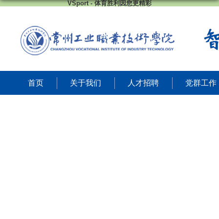
VSport - 体育胜利因您更精彩
首页
关于我们
人才招聘
党群工作